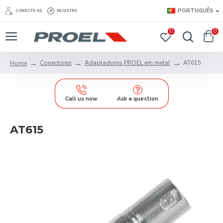
PORTUGUÊS
CONECTE-SE
REGISTRO
0
0
Conectores
Adaptadores PROEL em metal
AT615
Home
Call us now
Ask a question
AT615